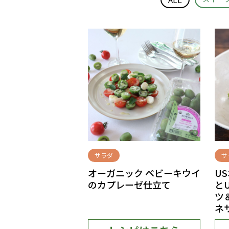
サラダ
サ
オーガニック ベビーキウイ
U
のカプレーゼ仕立て
と
ツ
ネ