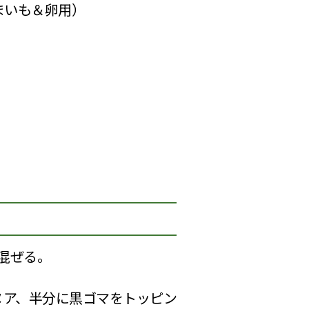
まいも＆卵用）
混ぜる。
ヌア、半分に黒ゴマをトッピン