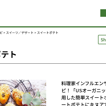
ピ
>
スイーツ／デザート
> スイートポテト
ポテト
料理家インフルエンサ
ピ！「USオーガニ
用した簡単スイート
ートポテトにキヌア