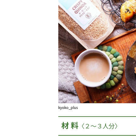
kyoko_plus
材 料
〈
２～３人分
〉